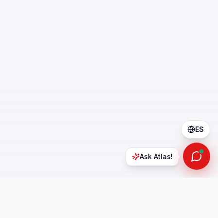
ES
Ask Atlas!