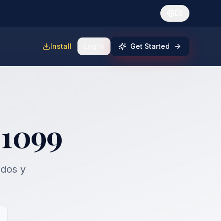
ES
Install
Log In
Get Started
 1099
dos y