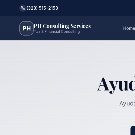
(323) 515-2153
PH Consulting Services
PH
Hom
Tax & Financial Consulting
Ayud
Ayud