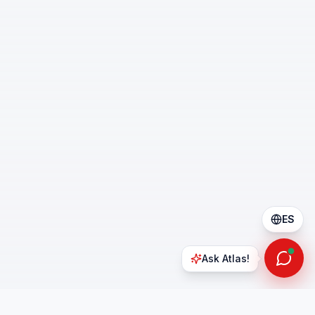
ES
Ask Atlas!