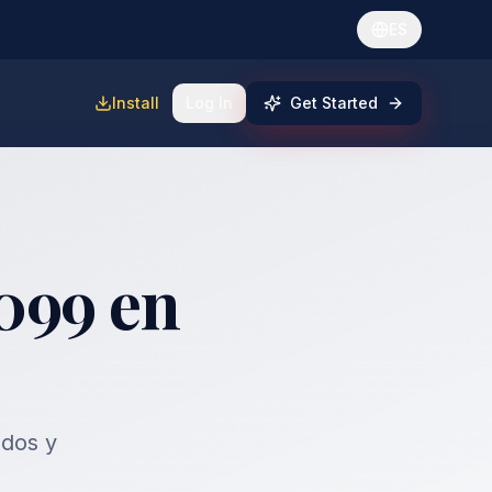
ES
Install
Log In
Get Started
099 en
dos y