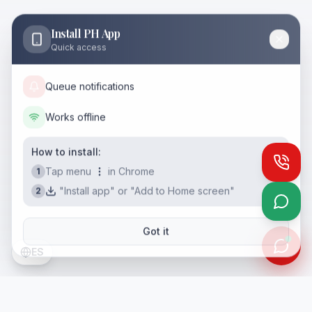
Install PH App
Quick access
Queue notifications
Works offline
How to install:
Call
Tap menu
in Chrome
1
"Install app" or "Add to Home screen"
2
What
Got it
ES