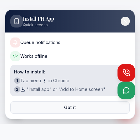
Install PH App
Quick access
Queue notifications
Works offline
How to install:
Call
Tap menu
in Chrome
1
"Install app" or "Add to Home screen"
2
What
Got it
ES