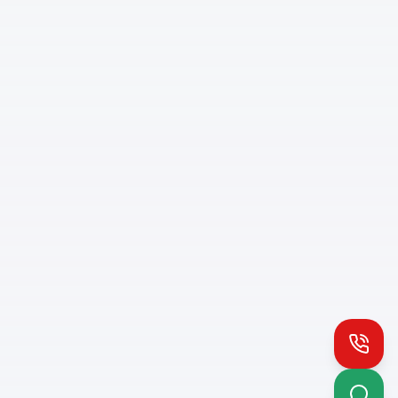
Install PH App
Quick access
Queue notifications
Call
Works offline