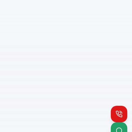
Install PH App
Quick access
Queue notifications
Call
Works offline