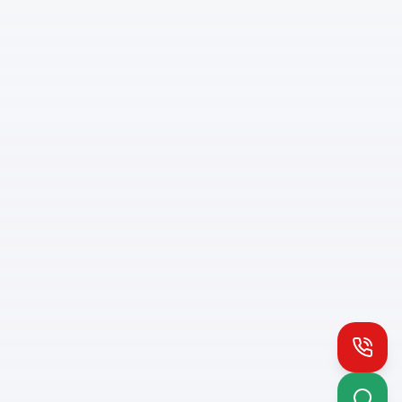
Install PH App
Quick access
Queue notifications
Call
Works offline