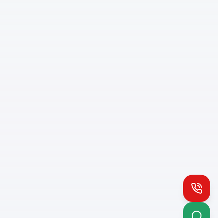
Install PH App
Quick access
Queue notifications
Works offline
Call
How to install:
Tap menu
in Chrome
1