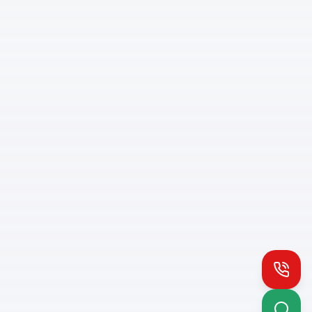
Install PH App
Quick access
Queue notifications
Call
Works offline