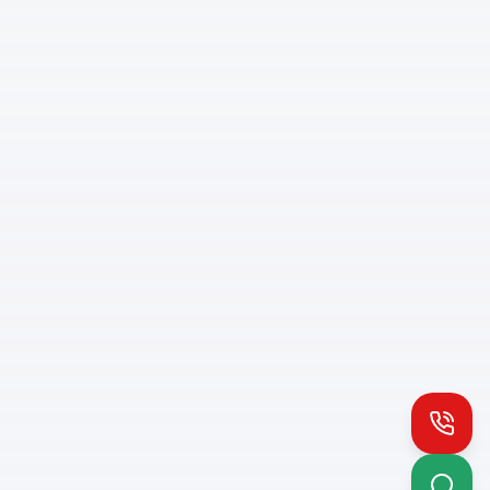
Install PH App
Quick access
Queue notifications
Works offline
Call
How to install: