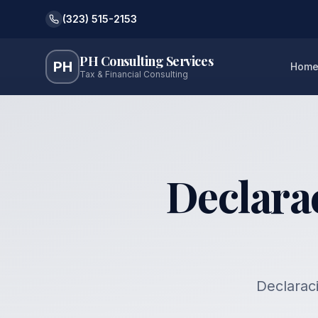
(323) 515-2153
PH Consulting Services
PH
Hom
Tax & Financial Consulting
Declara
Declarac