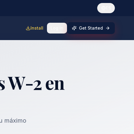
ES
Install
Log In
Get Started
s W-2 en
tu máximo