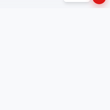
Office Hours
Mon - Sat
t 1
9:00 AM – 6:30 PM
90255
Sunday:
Closed
4.9
on Google