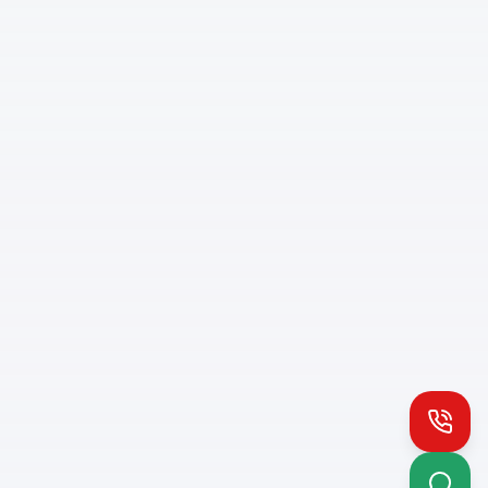
Install PH App
Quick access
Queue notifications
Call
Works offline