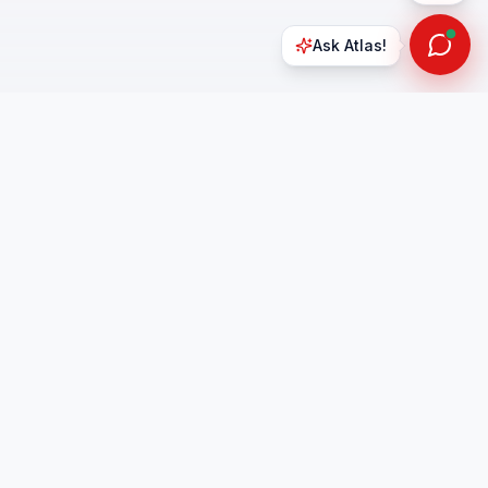
Ask Atlas!
Office Hours
Mon - Sat
t 1
9:00 AM – 6:30 PM
90255
Sunday:
Closed
4.9
on Google