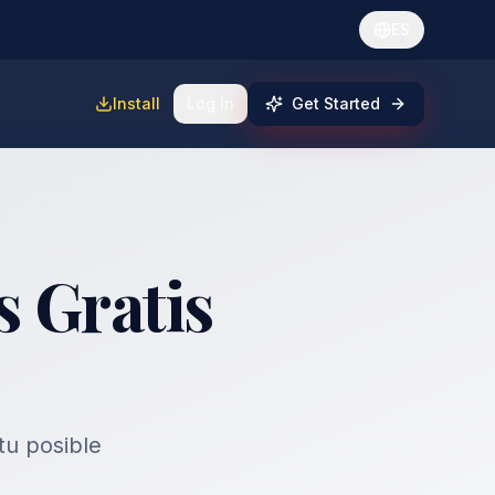
ES
Install
Log In
Get Started
 Gratis
tu posible