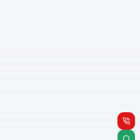
Install PH App
Quick access
Queue notifications
Works offline
Call
How to install: